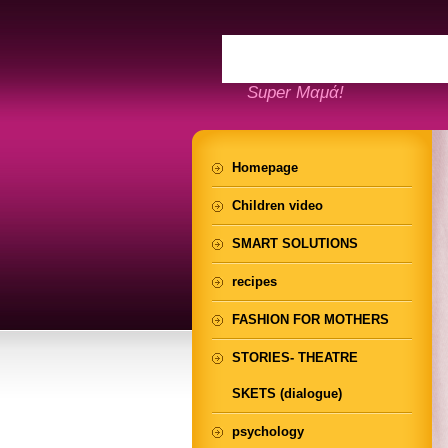
Super Μαμά!
Homepage
Children video
SMART SOLUTIONS
recipes
FASHION FOR MOTHERS
STORIES- THEATRE
SKETS (dialogue)
psychology