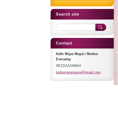
Search site
Contact
Κάθε Μέρα Μαμά / Mother
Everyday
ΘΕΣΣΑΛΟΝΙΚΗ
kathemer
amama@gm
ail.com