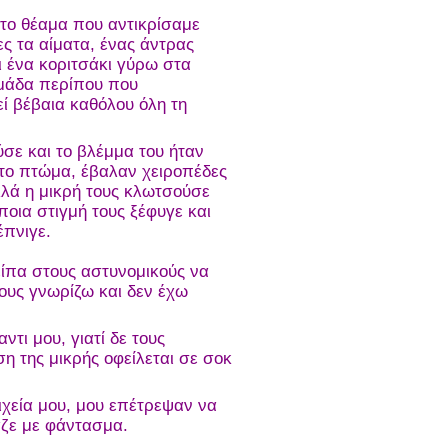
 το θέαμα που αντικρίσαμε
ς τα αίματα, ένας άντρας
ι ένα κοριτσάκι γύρω στα
ομάδα περίπου που
εί βέβαια καθόλου όλη τη
ύσε και το βλέμμα του ήταν
ί το πτώμα, έβαλαν χειροπέδες
λλά η μικρή τους κλωτσούσε
οια στιγμή τους ξέφυγε και
έπνιγε.
ίπα στους αστυνομικούς να
ους γνωρίζω και δεν έχω
τι μου, γιατί δε τους
ση της μικρής οφείλεται σε σοκ
χεία μου, μου επέτρεψαν να
αζε με φάντασμα.