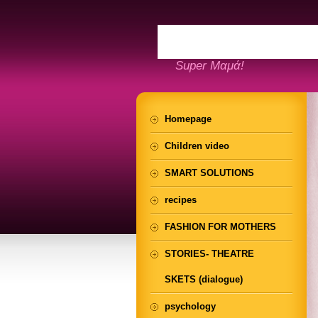
Super Μαμά!
Homepage
Children video
SMART SOLUTIONS
recipes
FASHION FOR MOTHERS
STORIES- THEATRE
SKETS (dialogue)
psychology