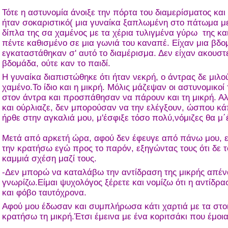
Τότε η αστυνομία άνοιξε την πόρτα του διαμερίσματος και
ήταν σοκαριστικό( μια γυναίκα ξαπλωμένη στο πάτωμα με
δίπλα της σα χαμένος με τα χέρια τυλιγμένα γύρω της κα
πέντε καθισμένο σε μια γωνιά του καναπέ. Είχαν μια βδ
εγκαταστάθηκαν σ' αυτό το διαμέρισμα. Δεν είχαν ακουστ
βδομάδα, ούτε καν το παιδί.
Η γυναίκα διαπιστώθηκε ότι ήταν νεκρή, ο άντρας δε μιλο
χαμένο.Το ίδιο και η μικρή. Μόλις μάζεψαν οι αστυνομικο
στον άντρα και προσπάθησαν να πάρουν και τη μικρή. Α
και ούρλιαζε, δεν μπορούσαν να την ελέγξουν, ώσπου κάπ
ήρθε στην αγκαλιά μου, μ'έσφιξε τόσο πολύ,νόμιζες θα μ΄
Μετά από αρκετή ώρα, αφού δεν έφευγε από πάνω μου, ε
την κρατήσω εγώ προς το παρόν, εξηγώντας τους ότι δε τ
καμμιά σχέση μαζί τους.
-Δεν μπορώ να καταλάβω την αντίδραση της μικρής απέναν
γνωρίζω.Είμαι ψυχολόγος ξέρετε και νομίζω ότι η αντίδρα
και φόβο ταυτόχρονα.
Αφού μου έδωσαν και συμπλήρωσα κάτι χαρτιά με τα στοι
κρατήσω τη μικρή.Έτσι έμεινα με ένα κοριτσάκι που έμοι