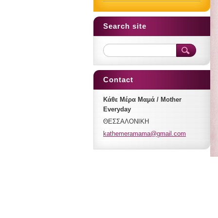
Search site
Contact
Κάθε Μέρα Μαμά / Mother
Everyday
ΘΕΣΣΑΛΟΝΙΚΗ
kathemer
amama@gm
ail.com