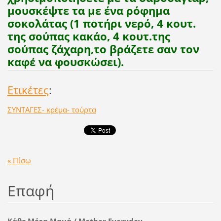
μουσκέψτε τα με ένα ρόφημα
σοκολάτας (1 ποτήρι νερό, 4 κουτ.
της σούπας κακάο, 4 κουτ.της
σούπας ζάχαρη,το βράζετε σαν τον
καφέ να φουσκώσει).
Ετικέτες
:
ΣΥΝΤΑΓΕΣ- κρέμα- τούρτα
« Πίσω
Επαφή
Κάθε Μέρα Μαμά / Mother Everyday