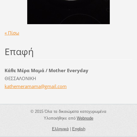
« Πίσω
Επαφή
Κάθε Μέρα Μαμά / Mother Everyday
ΘΕΣΣΑΛΟΝΙΚΗ
kathemer
amama@gm
ail.com
© 2015 Όλα τα δικαιώματα κατοχυρωμένα
Υλοποιήθηκε από
Webnode
Ελληνικά
|
English