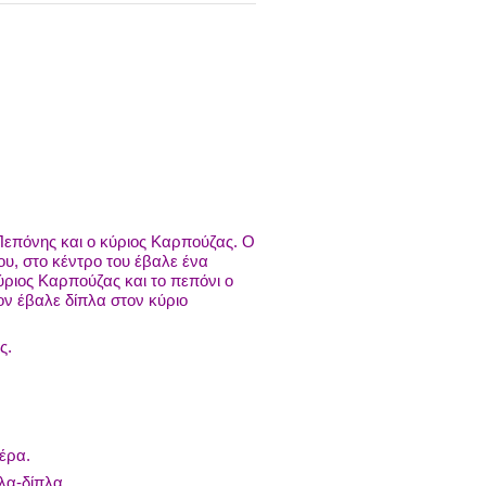
 Πεπόνης και ο κύριος Καρπούζας. Ο
υ, στο κέντρο του έβαλε ένα
ύριος Καρπούζας και το πεπόνι ο
ον έβαλε δίπλα στον κύριο
ς.
έρα.
λα-δίπλα.