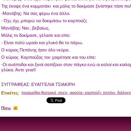
Της έκοψε ένα κομματάκι και μόλις το δοκίμασε ξινίστηκε τόσο πο
-Μανάβης: Να σας φέρω ένα άλλο.
- Όχι, όχι, μπορώ να δοκιμάσω το καρπούζι;
Μανάβης: Ναι , βεβαίως.
Μόλις το δοκίμασε, γέλασε και είπε:
- Είναι πολύ ωραίο και γλυκό θα το πάρω.
Ο κύριος Πεπόνης ήταν όλο νεύρα.
Ο κύριος Καρπούζας τον χαιρέτησε και του είπε:
-Οι ανάποδοι και ξινοί σαπίζουν στον πάγκο ενώ οι καλοί και κοι
γλύκα. Άντε γεια!!
ΣΥΓΓΡΑΦΕΑΣ: ΕΥΑΓΓΕΛΙΑ ΤΣΙΑΚΙΡΗ
Ετικέτες
:
παραμύθια-θεατρικά -σκετς -φρούτα- καρπούζι- πεπόνι- διάλογο
Πίσω