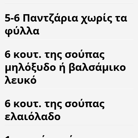
5-6 Παντζάρια χωρίς τα
φύλλα
6 κουτ. της σούπας
μηλόξυδο ή βαλσάμικο
λευκό
6 κουτ. της σούπας
ελαιόλαδο