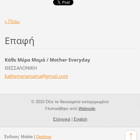
« Πίσω
Επαφή
Κάθε Μέρα Μαμά / Mother Everyday
ΘΕΣΣΑΛΟΝΙΚΗ
kathemer
amama@gm
ail.com
© 2015 Όλα τα δικαιώματα κατοχυρωμένα
Υλοποιήθηκε από
Webnode
Ελληνικά
|
English
Έκδοση:
Mobile
|
Desktop