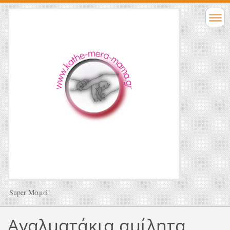
Super Μαμά!
Αγαλματάκια αμίλητα