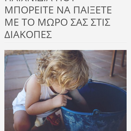
ΜΠΟΡΕΙΤΕ ΝΑ ΠΑΙΞΕΤΕ
ΜΕ ΤΟ ΜΩΡΟ ΣΑΣ ΣΤΙΣ
ΔΙΑΚΟΠΕΣ