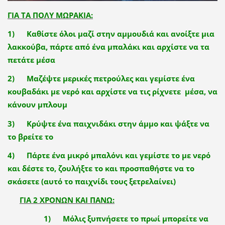
ΓΙΑ ΤΑ ΠΟΛΥ ΜΩΡΑΚΙΑ:
1) Καθίστε όλοι μαζί στην αμμουδιά και ανοίξτε μια
λακκούβα, πάρτε από ένα μπαλάκι και αρχίστε να τα
πετάτε μέσα
2) Μαζέψτε μερικές πετρούλες και γεμίστε ένα
κουβαδάκι με νερό και αρχίστε να τις ρίχνετε μέσα, να
κάνουν μπλουμ
3) Κρύψτε ένα παιχνιδάκι στην άμμο και ψάξτε να
το βρείτε το
4) Πάρτε ένα μικρό μπαλόνι και γεμίστε το με νερό
και δέστε το, ζουλήξτε το και προσπαθήστε να το
σκάσετε (αυτό το παιχνίδι τους ξετρελαίνει)
ΓΙΑ 2 ΧΡΟΝΩΝ ΚΑΙ ΠΑΝΩ:
1) Μόλις ξυπνήσετε το πρωί μπορείτε να