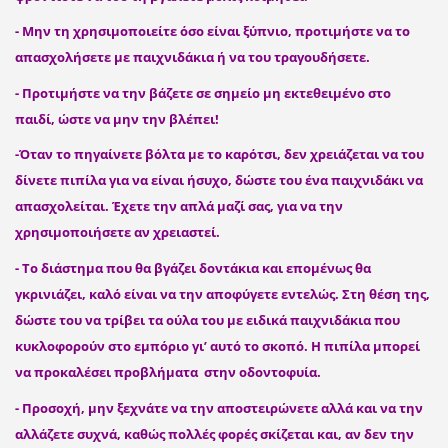
- Μην τη χρησιμοποιείτε όσο είναι ξύπνιο, προτιμήστε να το
απασχολήσετε με παιχνιδάκια ή να του τραγουδήσετε.
- Προτιμήστε να την βάζετε σε σημείο μη εκτεθειμένο στο
παιδί, ώστε να μην την βλέπει!
-Όταν το πηγαίνετε βόλτα με το καρότσι, δεν χρειάζεται να του
δίνετε πιπίλα για να είναι ήσυχο, δώστε του ένα παιχνιδάκι να
απασχολείται. Έχετε την απλά μαζί σας, για να την
χρησιμοποιήσετε αν χρειαστεί.
- Το διάστημα που θα βγάζει δοντάκια και επομένως θα
γκρινιάζει, καλό είναι να την αποφύγετε εντελώς. Στη θέση της,
δώστε του να τρίβει τα ούλα του με ειδικά παιχνιδάκια που
κυκλοφορούν στο εμπόριο γι’ αυτό το σκοπό. Η πιπίλα μπορεί
να προκαλέσει προβλήματα στην οδοντοφυία.
- Προσοχή, μην ξεχνάτε να την αποστειρώνετε αλλά και να την
αλλάζετε συχνά, καθώς πολλές φορές σκίζεται και, αν δεν την