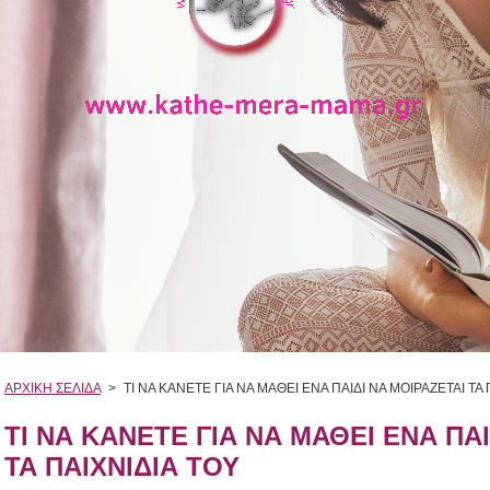
ΑΡΧΙΚΗ ΣΕΛΙΔΑ
>
ΤΙ ΝΑ ΚΑΝΕΤΕ ΓΙΑ ΝΑ ΜΑΘΕΙ ΕΝΑ ΠΑΙΔΙ ΝΑ ΜΟΙΡΑΖΕΤΑΙ ΤΑ 
ΤΙ ΝΑ ΚΑΝΕΤΕ ΓΙΑ ΝΑ ΜΑΘΕΙ ΕΝΑ ΠΑ
ΤΑ ΠΑΙΧΝΙΔΙΑ ΤΟΥ