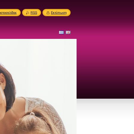
ιστοσελίδας
RSS
Εκτύπωση