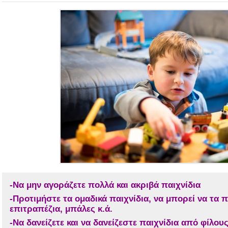
-Να μην αγοράζετε πολλά και ακριβά παιχνίδια
-Προτιμήστε τα ομαδικά παιχνίδια, να μπορεί να τα π
επιτραπέζια, μπάλες κ.ά.
-Να δανείζετε και να δανείζεστε παιχνίδια από φίλους