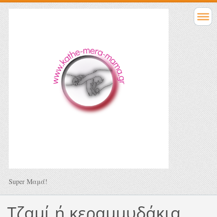
Super Μαμά!
Τζαμί ή κεραμμυδάκια