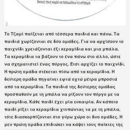
Το Τζαμί παίζεται από τέσσερα παιδιά και πάνω. Τα
παιδιά χωρίζονται σε δύο ομάδες. Για να αρχίσουν το
παιχνίδι χρειάζονται έξι κεραμίδια και μια μπάλα.
Τα κεραμίδια τα βάζουν το ένα πάνω στο άλλο, ώστε
να σχηματιστεί ένας πύργος. Έτσι αρχίζει το παιχνίδι.
Η πρώτη ομάδα στέκεται πίσω από τα κεραμίδια. Η
δεύτερη ομάδα πηγαίνει εφτά οχτώ μέτρα μπροστά
από τα κεραμίδια. Τα παιδιά της δεύτερης ομάδας
προσπαθούν με τη μπάλα να ρίξουν τον πύργο με τα
κεραμίδια. Κάθε παιδί έχει μία ευκαιρία. Αν κάποιο
παιδί ρίξει τα κεραμίδια χτυπώντας τα με τη μπάλα,
τότε διασκορπίζονται στο γύρω χώρο οι δυο ομάδες. Η
μεν πρώτη ομάδα επιδιώκει να κάψει τους παίκτες της