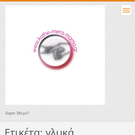
Super Μαμά!
Ετικέτα: γλυκά