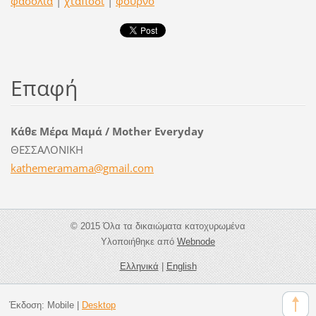
φασόλια
|
χταπόδι
|
φούρνο
Επαφή
Κάθε Μέρα Μαμά / Mother Everyday
ΘΕΣΣΑΛΟΝΙΚΗ
kathemer
amama@gm
ail.com
© 2015 Όλα τα δικαιώματα κατοχυρωμένα
Υλοποιήθηκε από
Webnode
Ελληνικά
|
English
Έκδοση:
Mobile
|
Desktop