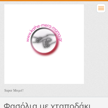
Super Μαμά!
Φασόλια με χταποδάκι