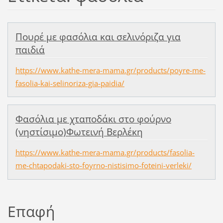
Πουρέ με φασόλια και σελινόριζα για
παιδιά
https://www.kathe-mera-mama.gr/products/poyre-me-
fasolia-kai-selinoriza-gia-paidia/
Φασόλια με χταποδάκι στο φούρνο
(νηστίσιμο)Φωτεινή Βερλέκη
https://www.kathe-mera-mama.gr/products/fasolia-
me-chtapodaki-sto-foyrno-nistisimo-foteini-verleki/
Επαφή