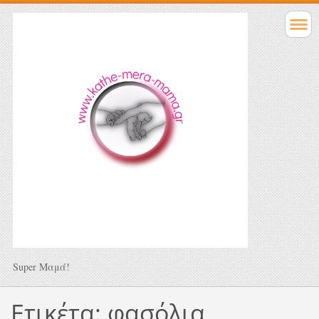
Super Μαμά!
Ετικέτα: φασόλια