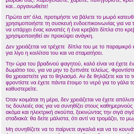
μωράκι σας! Χαμογελάστε, χαρείτε, πανηγυρίστε, κρα
και...οργανωθείτε!
Πρώτα απ' όλα, προτιμήστε να βάλετε το μωρό κατευθε
χρησιμοποιήστε τη συσκευή ενδοεπικοινωνίας για να τ
να υπάρχει ένας καναπές ή ένα κρεβάτι δίπλα στο κρεβ
χρησιμοποιηθεί αν προκύψει ανάγκη.
Δεν χρειάζεται να τρέχετε δίπλα του με το παραμικρό
για λίγο η κοιλίτσα του και να σταματήσει.
Την ώρα του βραδινού φαγητού, καλό είναι να έχετε 
δωμάτιο του, για να μην το ξυπνάτε τελείως. Φροντίστ
θα χρειαστείτε για το θηλασμό. Αν δε θηλάζετε και το 
φροντίστε να έχετε πάντα έτοιμο το νερό για το γάλα 
καθυστερείτε.
Όταν κοιμάται τη μέρα, δεν χρειάζεται να έχετε απόλυ
τις δουλειές σας για να συνηθίζει στους καθημερινούς
ακόμα και ηλεκτρική σκούπα, ξεκινώντας την σιγά σιγ
σταδιακά: θα δείτε μάλιστα, ότι αντί να τρομάζει, το μ
Μη συνηθίζετε να το παίρνετε αγκαλιά και να το κουνάτ