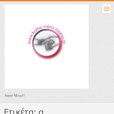
Super Μαμά!
Ετικέτα: α